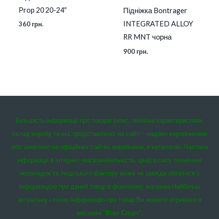
Prop 20 20-24″
Підніжка Bontrager
INTEGRATED ALLOY
360
грн.
RR MNT чорна
900
грн.
Більшість інформації про товари (опис, технічні характеристики,
склад виробу та ін.), представленої на сайті – надано виробниками
або заявлено на офіційних сайтах виробників, в каталогах. Частина
інформації в інтернет-магазині(кількість, ціна) в силу технічних
неполадок та людського фактору може не завжди збігатися з
інформацією про даний товар в фізичному магазині.
Найбільш
актуальну і точну інформацію про товар Ви можете отримати в
магазині “Вовк Спорт”: