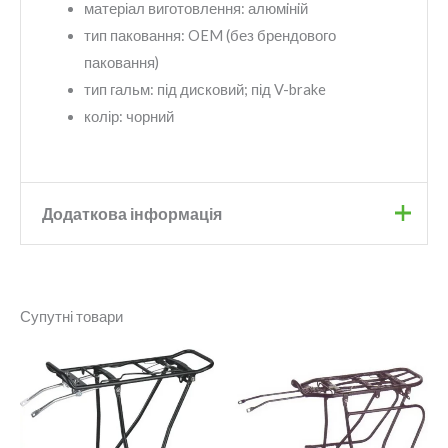
матеріал виготовлення:
алюмiнiй
тип паковання:
OEM (без брендового
паковання)
тип гальм:
під дисковий; під V-brake
колір:
чорний
Додаткова інформація
Бренд
KAIWEI
Супутні товари
Колір
Чорний
Матеріал
Алюміній