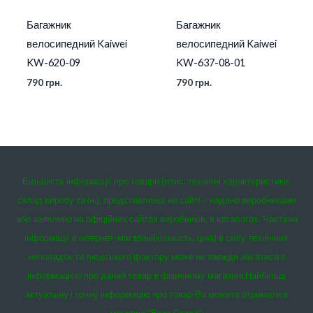
Багажник
Багажник
велосипедний Kaiwei
велосипедний Kaiwei
KW-620-09
KW-637-08-01
790
грн.
790
грн.
Більшість інформації про товари (опис, технічні характеристики,
склад виробу та ін.), представленої на сайті – надано виробниками
або заявлено на офіційних сайтах виробників, в каталогах. Частина
інформації в інтернет-магазині(кількість, ціна) в силу технічних
неполадок та людського фактору може не завжди збігатися з
інформацією про даний товар в фізичному магазині.
Найбільш
актуальну і точну інформацію про товар Ви можете отримати в