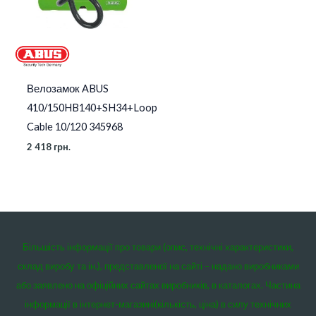
Велозамок ABUS
410/150HB140+SH34+Loop
Cable 10/120 345968
2 418
грн.
Більшість інформації про товари (опис, технічні характеристики,
склад виробу та ін.), представленої на сайті – надано виробниками
або заявлено на офіційних сайтах виробників, в каталогах. Частина
інформації в інтернет-магазині(кількість, ціна) в силу технічних