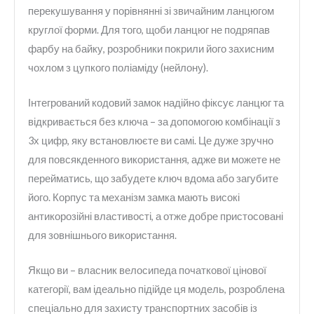
перекушування у порівнянні зі звичайним ланцюгом
круглої форми. Для того, щоби ланцюг не подряпав
фарбу на байку, розробники покрили його захисним
чохлом з цупкого поліаміду (нейлону).
Інтегрований кодовий замок надійно фіксує ланцюг та
відкривається без ключа – за допомогою комбінації з
3х цифр, яку встановлюєте ви самі. Це дуже зручно
для повсякденного використання, адже ви можете не
перейматись, що забудете ключ вдома або загубите
його. Корпус та механізм замка мають високі
антикорозійні властивості, а отже добре пристосовані
для зовнішнього використання.
Якщо ви – власник велосипеда початкової цінової
категорії, вам ідеально підійде ця модель, розроблена
спеціально для захисту транспортних засобів із