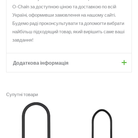
O-Chain за доступною ціною та доставкою по всій
Україні, оформивши замовлення на нашому сайті.
Будемо раді проконсультувати та допомогти вибрати
найбільш підходящий товар, який вирішить саме ваші
завдання!
Додаткова інформація
Бренд
Abus
Супутні товари
Колір
Black
Тип замку
ланцюговий
Рівень захисту
3
Довжина
75