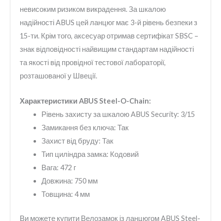
невисоким ризиком викрадення. За шкалою
надійності ABUS цей ланцюг має 3-й рівень безпеки з
15-ти. Крім того, аксесуар отримав сертифікат SBSC –
знак відповідності найвищим стандартам надійності
та якості від провідної тестової лабораторії,
розташованої у Швеції.
Характеристики ABUS Steel-O-Chain:
Рівень захисту за шкалою ABUS Security: 3/15
Замикання без ключа: Так
Захист від бруду: Так
Тип циліндра замка: Кодовий
Вага: 472 г
Довжина: 750 мм
Товщина: 4 мм
Ви можете купити Велозамок із ланцюгом ABUS Steel-