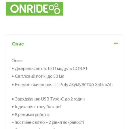
Опис
Опис:
• Джерело світла: LED модуль COB 91
• Світловий потік: до 50 Lm
-Poly акумулятор 350 mAh
• Елемент живлення: Li
• Заряджання: USB Type-C до 2 годин
• Індикація стану батареї
• 8 режимів роботи:
– постійне світло – 2 рівня яскравості