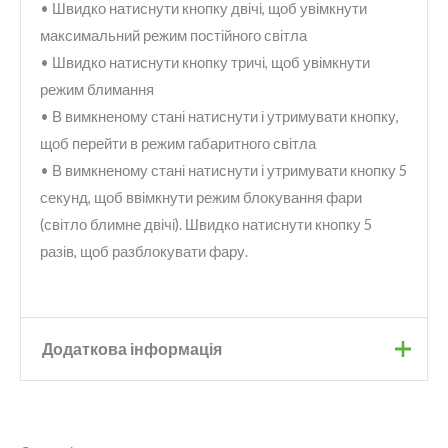
• Швидко натиснути кнопку двічі, щоб увімкнути
максимальний режим постійного світла
• Швидко натиснути кнопку тричі, щоб увімкнути
режим блимання
• В вимкненому стані натиснути і утримувати кнопку,
щоб перейти в режим габаритного світла
• В вимкненому стані натиснути і утримувати кнопку 5
секунд, щоб ввімкнути режим блокування фари
(світло блимне двічі). Швидко натиснути кнопку 5
разів, щоб разблокувати фару.
Додаткова інформація
Бренд
Onride