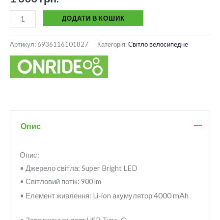
ДОДАТИ В КОШИК
Артикул:
6936116101827
Категорія:
Світло велосипедне
Опис
Опис:
• Джерело світла: Super Bright LED
• Світловий потік: 900 lm
4000 mAh
• Елемент живлення: Li-ion акумулятор