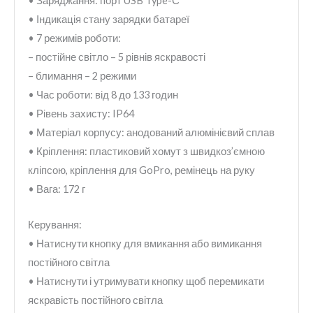
• Заряджання: порт USB Type-С
• Індикація стану зарядки батареї
• 7 режимів роботи:
– постійне світло – 5 рівнів яскравості
– блимання – 2 режими
• Час роботи: від 8 до 133 годин
• Рівень захисту: IP64
• Матеріал корпусу: анодований алюмінієвий сплав
• Кріплення: пластиковий хомут з швидкоз’ємною
кліпсою, кріплення для GoPro, ремінець на руку
• Вага: 172 г
Керування:
• Натиснути кнопку для вмикання або вимикання
постійного світла
• Натиснути і утримувати кнопку щоб перемикати
яскравість постійного світла