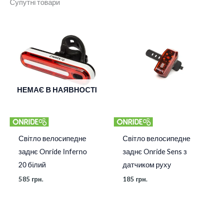
Супутні товари
Колір
Чорний
НЕМАЄ В НАЯВНОСТІ
Світло велосипедне
Світло велосипедне
заднє Onride Inferno
заднє Onride Sens з
20 білий
датчиком руху
585
грн.
185
грн.