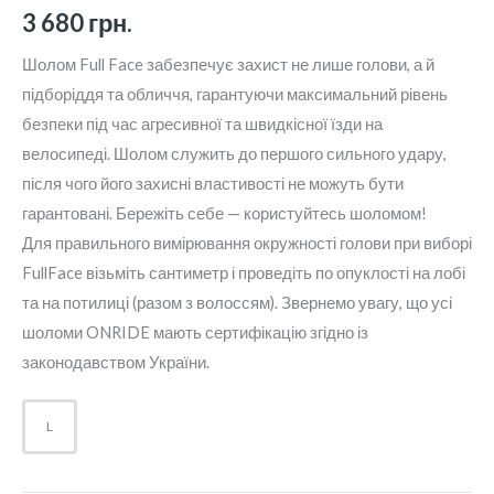
3 680
грн.
Шолом Full Face забезпечує захист не лише голови, а й
підборіддя та обличчя, гарантуючи максимальний рівень
безпеки під час агресивної та швидкісної їзди на
велосипеді. Шолом служить до першого сильного удару,
після чого його захисні властивості не можуть бути
гарантовані. Бережіть себе — користуйтесь шоломом!
Для правильного вимірювання окружності голови при виборі
FullFace візьміть сантиметр і проведіть по опуклості на лобі
та на потилиці (разом з волоссям). Звернемо увагу, що усі
шоломи ONRIDE мають сертифікацію згідно із
законодавством України.
L