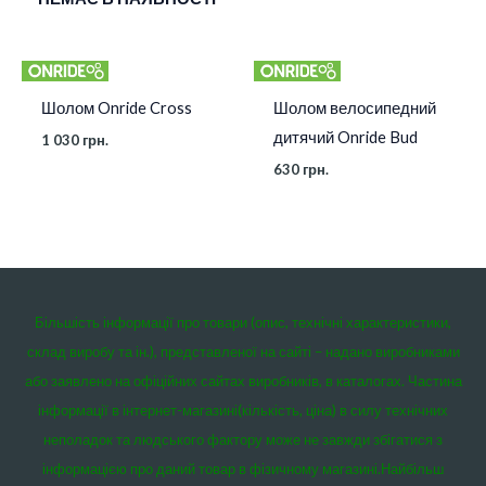
Шолом Onride Cross
Шолом велосипедний
дитячий Onride Bud
1 030
грн.
630
грн.
Більшість інформації про товари (опис, технічні характеристики,
склад виробу та ін.), представленої на сайті – надано виробниками
або заявлено на офіційних сайтах виробників, в каталогах. Частина
інформації в інтернет-магазині(кількість, ціна) в силу технічних
неполадок та людського фактору може не завжди збігатися з
інформацією про даний товар в фізичному магазині.
Найбільш