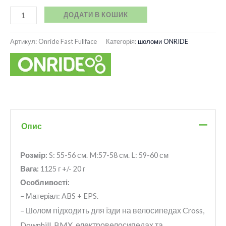
ДОДАТИ В КОШИК
Артикул:
Onride Fast Fullface
Категорія:
шоломи ONRIDE
Опис
Розмір:
S: 55-56 см. M:57-58 см. L: 59-60 см
Вага:
1125 г +/- 20 г
Особливості:
– Матеріал: ABS + EPS.
лом підходить для їзди на велосипедах Cross,
– Шо
Downhill, BMX, електровелосипедах
та