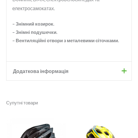
електросамокатах.
– Знімний козирок.
– Знімні подушечки.
– Вентиляційні отвори з металевими сіточками.
Додаткова інформація
Бренд
Onride
Супутні товари
Колір
Чорний
Розмір
L
,
M
,
S