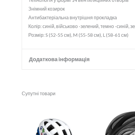
Знімний козирок
Антибактеріальна внутрішня прокладка
Колір: синій, військово -зелений, темно -синій, 
Розмір: S (52-55 см), M (55-58 см), L (58-61 см)
Додаткова інформація
Бренд
KLS
Супутні товари
Колір
Black
,
Blue
,
Green
,
Pink
,
R
Розмір
M/L
,
S/M
,
L/XL