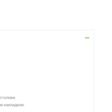
ї голови.
ою накладкою.