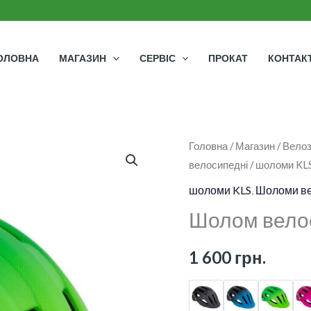
ОЛОВНА
МАГАЗИН
СЕРВІС
ПРОКАТ
КОНТАК
Шолом
Головна
/
Магазин
/
Велоз
велосипедні
/
шоломи KL
велосипедний
KLS
шоломи KLS
,
Шоломи ве
Daze
Шолом велос
022
кількість
1 600
грн.