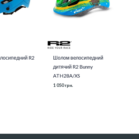
лосипедний R2
Шолом велосипедний
дитячий R2 Bunny
ATH28A/XS
1 050
грн.