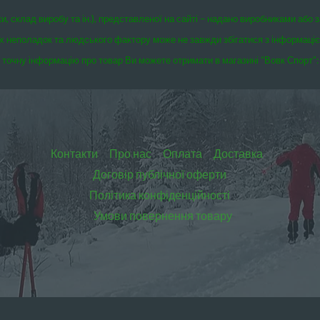
ки, склад виробу та ін.), представленої на сайті – надано виробниками або 
чних неполадок та людського фактору може не завжди збігатися з інформаці
точну інформацію про товар Ви можете отримати в магазині “Вовк Спорт”:
Контакти
Про нас
Оплата
Доставка
Договір публічної оферти
Політика конфіденційності
Умови повернення товару