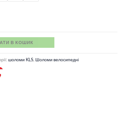
АТИ В КОШИК
рії:
шоломи KLS
,
Шоломи велосипедні