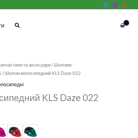
Пошук
ТИ
апчастини та аксесуари
/
Шоломи
S
/ Шолом велосипедний KLS Daze 022
лосипедні
ипедний KLS Daze 022