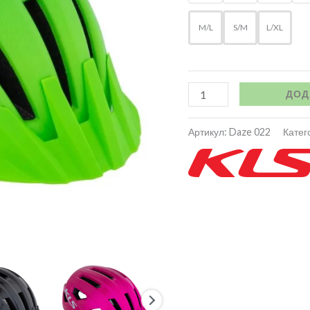
M/L
S/M
L/XL
ДОД
Артикул:
Daze 022
Катего