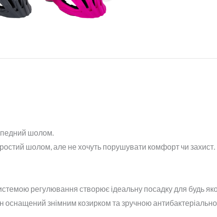
педний шолом.
ростий шолом, але не хочуть порушувати комфорт чи захист.
системою регулювання створює ідеальну посадку для будь яко
 він оснащений знімним козирком та зручною антибактеріальн