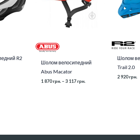
3
117 грн.
педний R2
Шолом ве
Шолом велосипедний
Trail 2.0
Abus Macator
2 920
грн.
1 870
грн.
–
3 117
грн.