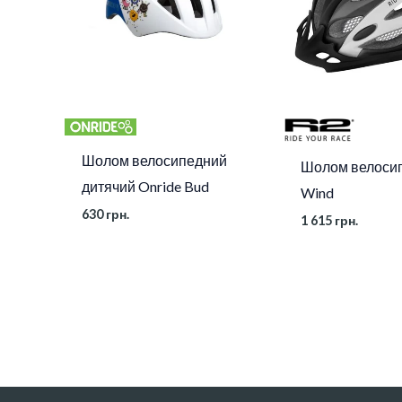
Шолом велосипедний
Шолом велоси
дитячий Onride Bud
Wind
630
грн.
1 615
грн.