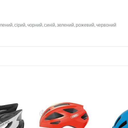
зелений, сірий, чорний, синій, зелений, рожевий, червоний
ed
,
Steel Grey
,
Teal
Діапазон
цін:
від
1
870 грн.
до