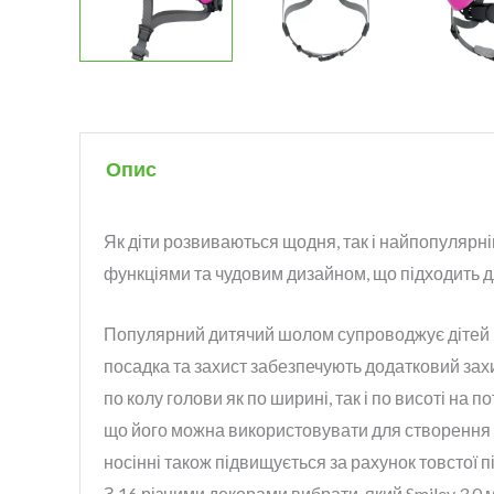
Опис
Як діти розвиваються щодня, так і найпопулярні
функціями та чудовим дизайном, що підходить дл
Популярний дитячий шолом супроводжує дітей пр
посадка та захист забезпечують додатковий зах
по колу голови як по ширині, так і по висоті на
що його можна використовувати для створення 
носінні також підвищується за рахунок товстої п
З 16 різними декорами вибрати, який Smiley 3.0