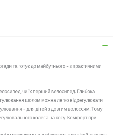
огади та готує до майбутнього – з практичними
елосипед, чи їх перший велосипед. Глибока
 регулювання шолом можна легко відрегулювати
егулювання – для дітей з довгим волоссям. Тому
егулювального колеса на косу. Комфорт при
ні з малюнками, що підходять для дітей, а також