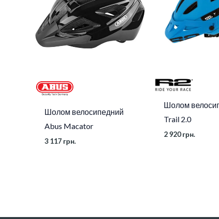
Шолом велоси
Шолом велосипедний
Trail 2.0
Abus Macator
2 920
грн.
3 117
грн.