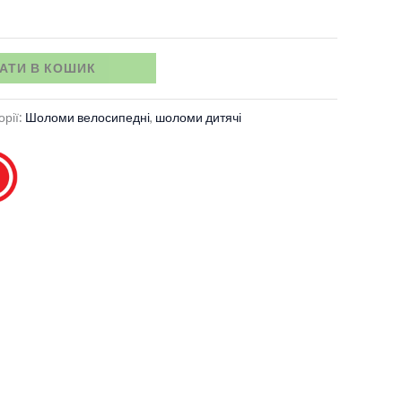
АТИ В КОШИК
орії:
Шоломи велосипедні
,
шоломи дитячі