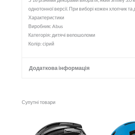
однотонної версії. При виборі кожен хлопчик та 
Характеристики
Виробник: Abus
Категорія: дитячі велошоломи
Колір: сірий
Додаткова інформація
Бренд
Abus
Супутні товари
Колір
pink butterfly
Розмір
M
,
S