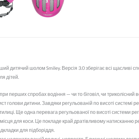
ший дитячий шолом Smiley. Версія 3.0 зберігає всі щасливі сп
я дітей.
и перших спробах водіння — чи то біговіл, чи триколісний в
ист голови дитини. Завдяки регульованій по висоті системі
 потилиці. Ще одна перевага регульованої по висоті системи р
місця для коси. Це покладе край дратівливому натисканню р
ідкладки для підборіддя.
 має належати вашій родині, непросто. Блискучі шоломи доступ