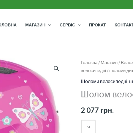
ОЛОВНА
МАГАЗИН
СЕРВІС
ПРОКАТ
КОНТАК
Шолом
Головна
/
Магазин
/
Велоз
велосипедні
/
шоломи дит
велосипедний
ABUS
Шоломи велосипедні
,
ш
Smiley
Шолом велос
3.0
кількість
2 077
грн.
M