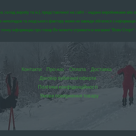
ки, склад виробу та ін.), представленої на сайті – надано виробниками або 
чних неполадок та людського фактору може не завжди збігатися з інформаці
точну інформацію про товар Ви можете отримати в магазині “Вовк Спорт”:
Контакти
Про нас
Оплата
Доставка
Договір публічної оферти
Політика конфіденційності
Умови повернення товару