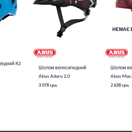
НЕМАЄ 
педний R2
Шолом велосипедний
Шолом ве
Abus Aduro 2.0
Abus Mac
3 078
грн.
2 638
грн.