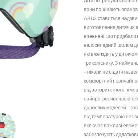
Діти потребують нашого 
вони починають опанову
ABUS ставиться надзви
виготовлення дитячих 
впевнені, що придбали н
велосипедний шолом для
які вже їздять у дитячом
триколіснику. З наймен
– ніколи не сідати на в
комфортний і, звичайн
від авторитетного німе
найпрогресивнішою тех
дорослих моделей – зов
під температурою без 
включає важливі елемен
забезпечують додаткови