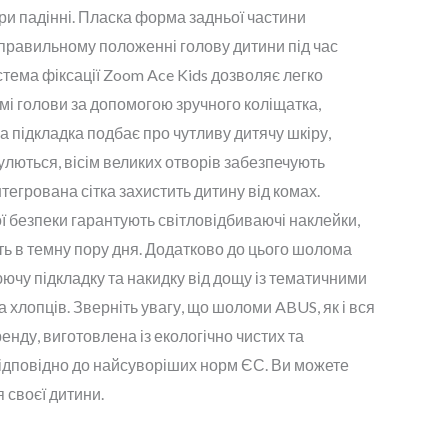
ри падінні. Пласка форма задньої частини
правильному положенні голову дитини під час
истема фіксації Zoom Ace Kids дозволяє легко
мі голови за допомогою зручного коліщатка,
підкладка подбає про чутливу дитячу шкіру,
гулються, вісім великих отворів забезпечують
тегрована сітка захистить дитину від комах.
ї безпеки гарантують світловідбиваючі наклейки,
ть в темну пору дня. Додатково до цього шолома
чу підкладку та накидку від дощу із тематичними
 хлопців. Зверніть увагу, що шоломи ABUS, як і вся
енду, виготовлена із екологічно чистих та
відповідно до найсуворіших норм ЄС. Ви можете
я своєї дитини.