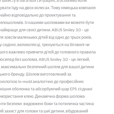
захисту в багатьох ситуаціях, а особливо коли
вати їзду на двох колесах. Тому німецька компанія
чайно відповідально до проектування та
велошоломів. Із нашими шоломами ви можете бути
айкраще для своєї дитини. ABUS Smiley 3.0 – це
 зовсім маленьких дітей від одно до трьох років,
у сидінні, велоколясці, тренуються на біговелі чи
шого важливо привчити дітей до головного правила
елосипед без шолома. ABUS Smiley 3.0 – це легкий,
о, максимально безпечний шолом для вашої дитини
цького бренду. Шолом виготовлений за
нологією In-mold аналогічно до професійних
нішня оболонка та абсорбуючий шар EPS з’єднані
використання клею. Динамічна форма шолома
ти безпеки: видовжені боки та потилична частина
й захист для голови та шиї дитини, вбудований