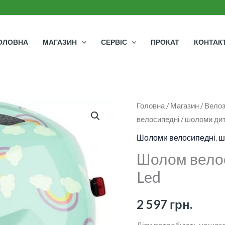
ОЛОВНА
МАГАЗИН
СЕРВІС
ПРОКАТ
КОНТАК
Шолом
Головна
/
Магазин
/
Велоз
велосипедні
/
шоломи дит
велосипедний
ABUS
Шоломи велосипедні
,
ш
Smiley
Шолом велос
3.0
Led
Led
кількість
2 597
грн.