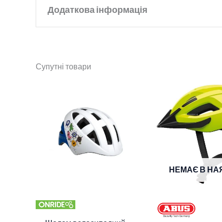
Додаткова інформація
Бренд
Abus
Супутні товари
Колір
blue rainbow
Розмір
M
,
S
НЕМАЄ В НА