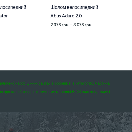
лосипедний
Шолом велосипедний
ator
Abus Aduro 2.0
2 378
грн.
–
3 078
грн.
заявлено на офіційних сайтах виробників, в каталогах. Частина
єю про даний товар в фізичному магазині.
Найбільш актуальну і