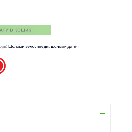
АТИ В КОШИК
орії:
Шоломи велосипедні
,
шоломи дитячі