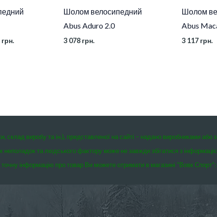
педний
Шолом велосипедний
Шолом ве
Abus Aduro 2.0
Abus Mac
8
грн.
3 078
грн.
3 117
грн.
ки, склад виробу та ін.), представленої на сайті – надано виробниками або 
чних неполадок та людського фактору може не завжди збігатися з інформаці
точну інформацію про товар Ви можете отримати в магазині “Вовк Спорт”: