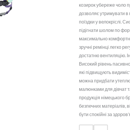
козирок убереже чоло п
дозволяє утримувати в 
поїздки у велокріслі. С
підігнати шолом по фор
максимально комфортна 
зручні ремінці легко ре
достатню вентиляцію. Ін
Високий рівень пасивно
які підвищують видиміс
можна придбати утеплюю
малюнками для дівчат та
продукція німецького бр
безпечних матеріалів, 
бути спокійні за здоров’