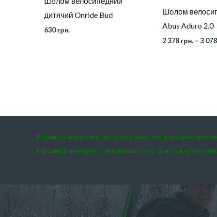
Шолом велосипедний
Шолом велоси
дитячий Onride Bud
Abus Aduro 2.0
630
грн.
2 378
грн.
–
3 07
Більшість інформації про товари (опис, технічні характеристи
інформації в інтернет-магазині(кількість, ціна) в силу техні