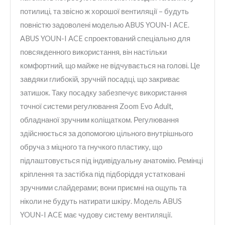
потилиці, та звісно ж хорошої вентиляції – будуть
повністю задоволені моделью ABUS YOUN-I ACE.
ABUS YOUN-I ACE спроектований спеціально для
повсякденного використання, він настільки
комфортний, що майже не відчувається на голові. Це
завдяки глибокій, зручній посадці, що закриває
затишок. Таку посадку забезпечує використання
точної системи регулювання Zoom Evo Adult,
обладнаної зручним коліщатком. Регулювання
здійснюється за допомогою цільного внутрішнього
обруча з міцного та гнучкого пластику, що
підлаштовується під індивідуальну анатомію. Ремінці
кріплення та застібка під підборіддя устатковані
зручними слайдерами; вони приємні на ощупь та
ніколи не будуть натирати шкіру. Модель ABUS
YOUN-I ACE має чудову систему вентиляції.