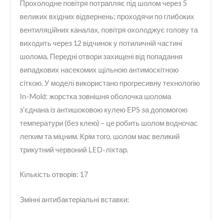
Прохолодне повітря потрапляє під шолом через 5
великих вхідних відвернень; проходячи по глибоких
вентиляційних каналах, повітря охолоджує голову та
виходить через 12 відчинок у потиличній частині
шолома. Передні отвори захищені від попадання
випадкових насекомих щільною антимоскітною
сіткою. У моделі використано прогресивну технологію
In-Mold: жорстка зовнішня оболочка шолома
з’єднана із антишоковою кулею EPS за допомогою
температури (без клею) – це робить шолом водночас
легким та міцним. Крім того, шолом має великий
трикутний червоний LED-ліхтар.
Кількість отворів: 17
Змінні антибактеріальні вставки: