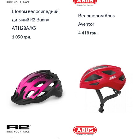
Шолом велосипедний
Велошолом Abus
дитячий R2 Bunny
Aventor
ATH28A/XS
4 418
грн.
1 050
грн.
Діапазон
цін:
від
2
638 грн.
до
3
117 грн.