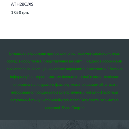
ATH28C/XS
1 050
грн.
Більшість інформації про товари (опис, технічні характеристики,
склад виробу та ін.), представленої на сайті – надано виробниками
або заявлено на офіційних сайтах виробників, в каталогах. Частина
інформації в інтернет-магазині(кількість, ціна) в силу технічних
неполадок та людського фактору може не завжди збігатися з
інформацією про даний товар в фізичному магазині.
Найбільш
актуальну і точну інформацію про товар Ви можете отримати в
магазині “Вовк Спорт”: