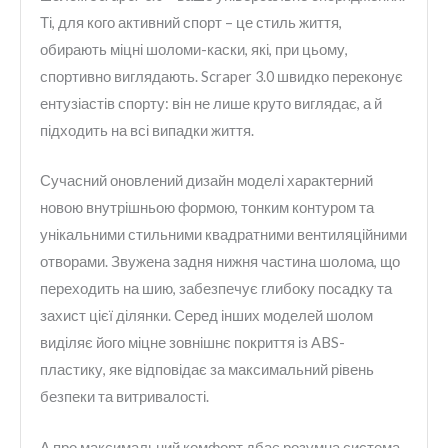
Ті, для кого активний спорт – це стиль життя,
обирають міцні шоломи-каски, які, при цьому,
спортивно виглядають. Scraper 3.0 швидко переконує
ентузіастів спорту: він не лише круто виглядає, а й
підходить на всі випадки життя.
Сучасний оновлений дизайн моделі характерний
новою внутрішньою формою, тонким контуром та
унікальними стильними квадратними вентиляційними
отворами. Звужена задня нижня частина шолома, що
переходить на шию, забезпечує глибоку посадку та
захист цієї ділянки. Серед інших моделей шолом
виділяє його міцне зовнішнє покриття із ABS-
пластику, яке відповідає за максимальний рівень
безпеки та витривалості.
А про максимальний комфорт дбає розумна система