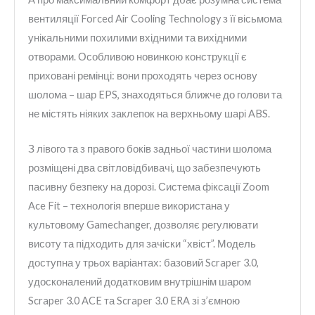
вентиляції Forced Air Cooling Technology з її вісьмома
унікальними похилими вхідними та вихідними
отворами. Особливою новинкою конструкції є
приховані ремінці: вони проходять через основу
шолома – шар EPS, знаходяться ближче до голови та
не містять ніяких заклепок на верхньому шарі ABS.
З лівого та з правого боків задньої частини шолома
розміщені два світловідбивачі, що забезпечують
пасивну безпеку на дорозі. Система фіксації Zoom
Ace Fit – технологія вперше використана у
культовому Gamechanger, дозволяє регулювати
висоту та підходить для зачіски “хвіст”. Модель
доступна у трьох варіантах: базовий Scraper 3.0,
удосконалений додатковим внутрішнім шаром
Scraper 3.0 ACE та Scraper 3.0 ERA зі з’ємною