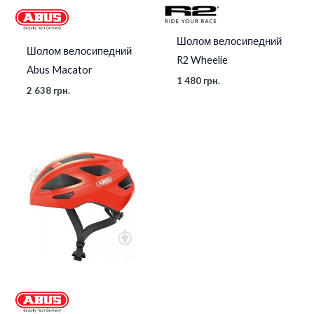
Шолом велосипедний
Шолом велосипедний
R2 Wheelie
Abus Macator
1 480
грн.
2 638
грн.
Діапазон
цін:
від
1
870 грн.
до
3
117 грн.