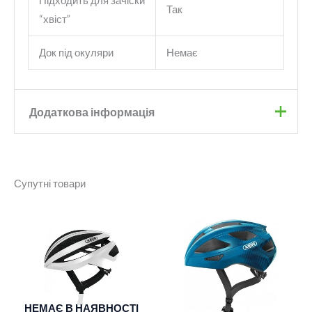
Підходить для зачіски
Так
“хвіст”
Док під окуляри
Немає
Додаткова інформація
Бренд
Abus
Супутні товари
Колір
concrete grey
Розмір
L
,
M
НЕМАЄ В НАЯВНОСТІ