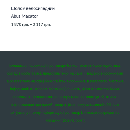
Шолом велосипедний
Abus Macator
1 870
грн.
–
3 117
грн.
Більшість інформації про товари (опис, технічні характеристики,
склад виробу та ін.), представленої на сайті – надано виробниками
або заявлено на офіційних сайтах виробників, в каталогах. Частина
інформації в інтернет-магазині(кількість, ціна) в силу технічних
неполадок та людського фактору може не завжди збігатися з
інформацією про даний товар в фізичному магазині.
Найбільш
актуальну і точну інформацію про товар Ви можете отримати в
магазині “Вовк Спорт”: