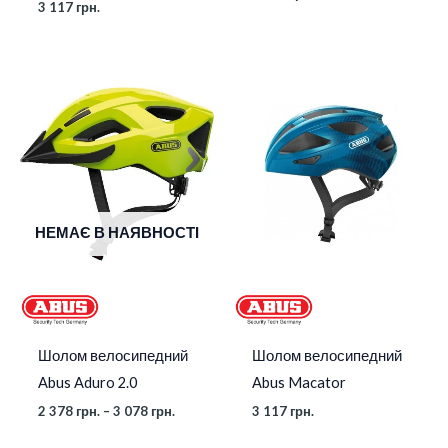
3 117
грн.
Діапазон
цін:
від
2
378 грн.
до
3
078 грн.
НЕМАЄ В НАЯВНОСТІ
Шолом велосипедний
Шолом велосипедний
Abus Aduro 2.0
Abus Macator
2 378
грн.
–
3 078
грн.
3 117
грн.