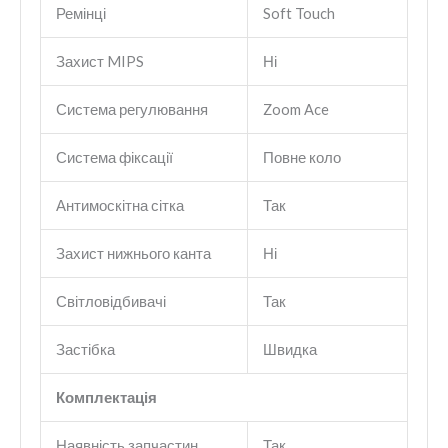
Ремінці
Soft Touch
Захист MIPS
Ні
Система регулювання
Zoom Ace
Система фіксації
Повне коло
Антимоскітна сітка
Так
Захист нижнього канта
Ні
Світловідбивачі
Так
Застібка
Швидка
Комплектація
Наявність запчастин
Так