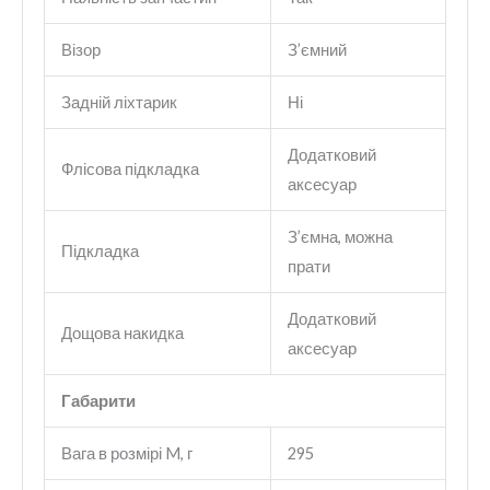
Візор
З’ємний
Задній ліхтарик
Ні
Додатковий
Флісова підкладка
аксесуар
З’ємна, можна
Підкладка
прати
Додатковий
Дощова накидка
аксесуар
Габарити
Вага в розмірі M, г
295