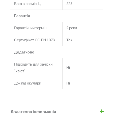
Вага в розмірі L, г
325
Гарантія
Гарантійний термін
2 роки
Сертифікат CЄ EN 1078
Так
Додатково
Підходить для зачіски
Ні
“хвіст”
Док під окуляри
Ні
Додаткова інформація