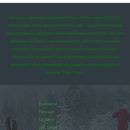
Більшість інформації про товари (опис, технічні характеристики,
склад виробу та ін.), представленої на сайті – надано виробниками
або заявлено на офіційних сайтах виробників, в каталогах. Частина
інформації в інтернет-магазині(кількість, ціна) в силу технічних
неполадок та людського фактору може не завжди збігатися з
інформацією про даний товар в фізичному магазині.
Найбільш
актуальну і точну інформацію про товар Ви можете отримати в
магазині “Вовк Спорт”:
Контакти
Про нас
Оплата
Доставка