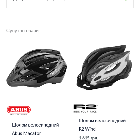
Бренд
Abus
Супутні товари
Колір
beige silhouette
Розмір
M
,
S
Шолом велосипедний
Шолом велосипедний
R2 Wind
Abus Macator
1 615
грн.