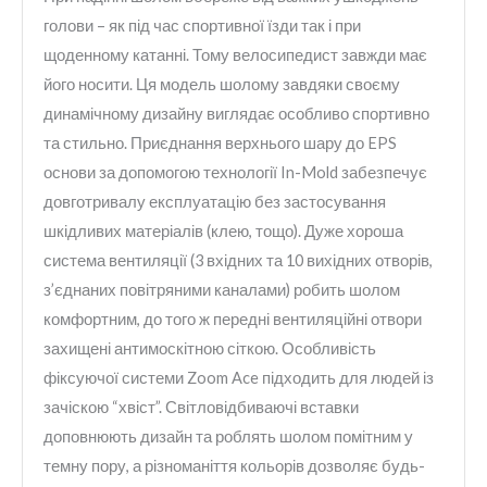
голови – як під час спортивної їзди так і при
щоденному катанні. Тому велосипедист завжди має
його носити. Ця модель шолому завдяки своєму
динамічному дизайну виглядає особливо спортивно
та стильно. Приєднання верхнього шару до EPS
основи за допомогою технології In-Mold забезпечує
довготривалу експлуатацію без застосування
шкідливих матеріалів (клею, тощо). Дуже хороша
система вентиляції (3 вхідних та 10 вихідних отворів,
з’єднаних повітряними каналами) робить шолом
комфортним, до того ж передні вентиляційні отвори
захищені антимоскітною сіткою. Особливість
фіксуючої системи Zoom Ace підходить для людей із
зачіскою “хвіст”. Світловідбиваючі вставки
доповнюють дизайн та роблять шолом помітним у
темну пору, а різноманіття кольорів дозволяє будь-