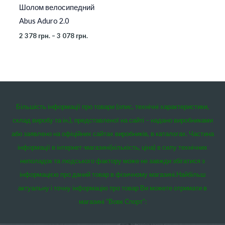
Шолом велосипедний
Abus Aduro 2.0
2 378
грн.
–
3 078
грн.
Більшість інформації про товари (опис, технічні характеристики,
склад виробу та ін.), представленої на сайті – надано виробниками
або заявлено на офіційних сайтах виробників, в каталогах. Частина
інформації в інтернет-магазині(кількість, ціна) в силу технічних
неполадок та людського фактору може не завжди збігатися з
інформацією про даний товар в фізичному магазині.
Найбільш
актуальну і точну інформацію про товар Ви можете отримати в
магазині “Вовк Спорт”: