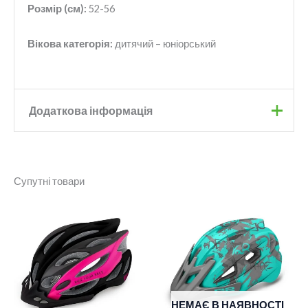
Розмір (см):
52-56
Вікова категорія:
дитячий – юніорський
Додаткова інформація
Бренд
R2
Супутні товари
Колір
Лавандовий
Розмір
S
НЕМАЄ В НАЯВНОСТІ