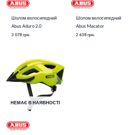
Шолом велосипедний
Шолом велосипедний
Abus Aduro 2.0
Abus Macator
3 078
грн.
2 638
грн.
Діапазон
цін:
від
2
378 грн.
до
3
078 грн.
НЕМАЄ В НАЯВНОСТІ