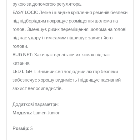
рукою за допомогою регулятора.
EASY LOCK:
Легке і швидке кріплення ременів безпеки
під підборіддям покращує розміщення шолома на
голові. Зменшує ризик переміщення шолома на голові
під час удару і тим самим підвищує захист його
голови.
BUG NET:
Захищає від літаючих комах під час
катання.
LED LIGHT:
Знімний світлодіодний ліхтар безпеки
забезпечує хорошу видимість і підвищує пасивний
захист велосипедистів.
Додаткові параметри:
Модель:
Lumen Junior
Розмір:
S