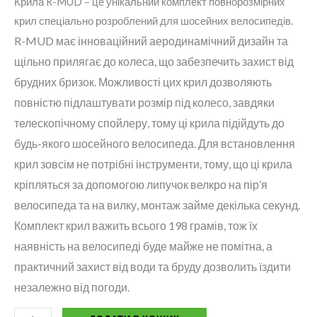
Крила R-MUD – це унікальний комплект повнорозмірних
крил спеціально розроблений для шосейних велосипедів.
R-MUD має інноваційний аеродинамічний дизайн та
щільно прилягає до колеса, що забезпечить захист від
брудних бризок.
Можливості цих крил дозволяють
повністю підлаштувати розмір під колесо, завдяки
телескопічному спойлеру, тому ці крила підійдуть до
будь-якого шосейного велосипеда.
Для встановлення
крил зовсім не потрібні інструменти, тому, що ці крила
кріпляться за допомогою липучок велкро на пір’я
велосипеда та на вилку, монтаж займе декілька секунд.
Комплект крил важить всього 198 грамів, тож їх
наявність на велосипеді буде майже не помітна, а
практичний захист від води та бруду дозволить їздити
незалежно від погоди.