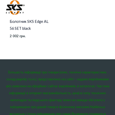
Болотник SKS Edge AL
56 SET black
2 002
грн.
Більшість інформації про товари (опис, технічні характеристики,
склад виробу та ін.), представленої на сайті – надано виробниками
або заявлено на офіційних сайтах виробників, в каталогах. Частина
інформації в інтернет-магазині(кількість, ціна) в силу технічних
неполадок та людського фактору може не завжди збігатися з
інформацією про даний товар в фізичному магазині.
Найбільш
актуальну і точну інформацію про товар Ви можете отримати в