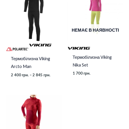
2
400 грн.
до
2
845 грн.
НЕМАЄ В НАЯВНОСТІ
Термобілизна Viking
Термобілизна Viking
Nika Set
Arcto Man
1 700
грн.
2 400
грн.
–
2 845
грн.