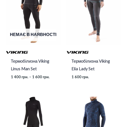
1
600 грн.
НЕМАЄ В НАЯВНОСТІ
Термобілизна Viking
Термобілизна Viking
Linus Man Set
Elia Lady Set
1 400
грн.
–
1 600
грн.
1 600
грн.
Діапазон
цін:
від
2
145 грн.
до