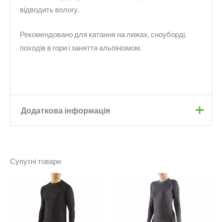
відводить вологу.
Рекомендовано для катання на лижах, сноуборді,
походів в гори і заняття альпінізмом.
Додаткова інформація
Колір
Green
,
Pink
Супутні товари
Розмір
M
Діапазон
Стать
Жіночі
цін:
від
1
400 грн.
до