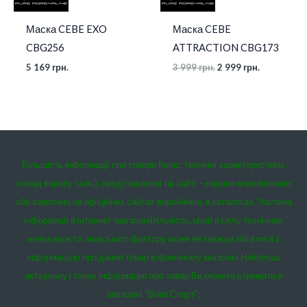
Маска CEBE EXO
Маска CEBE
CBG256
ATTRACTION CBG173
5 169
грн.
3 999
грн.
2 999
грн.
Більшість інформації про товари (опис, технічні характеристики,
склад виробу та ін.), представленої на сайті – надано виробниками
або заявлено на офіційних сайтах виробників, в каталогах. Частина
інформації в інтернет-магазині(кількість, ціна) в силу технічних
неполадок та людського фактору може не завжди збігатися з
інформацією про даний товар в фізичному магазині.
Найбільш
актуальну і точну інформацію про товар Ви можете отримати в
магазині “Вовк Спорт”: