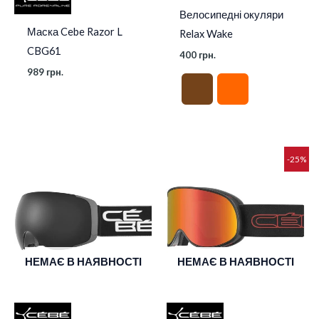
Велосипедні окуляри
Маска Cebe Razor L
Relax Wake
CBG61
400
грн.
989
грн.
Оригінальна
Поточна
-25%
ціна:
ціна:
3
2
999 грн..
999 грн..
НЕМАЄ В НАЯВНОСТІ
НЕМАЄ В НАЯВНОСТІ