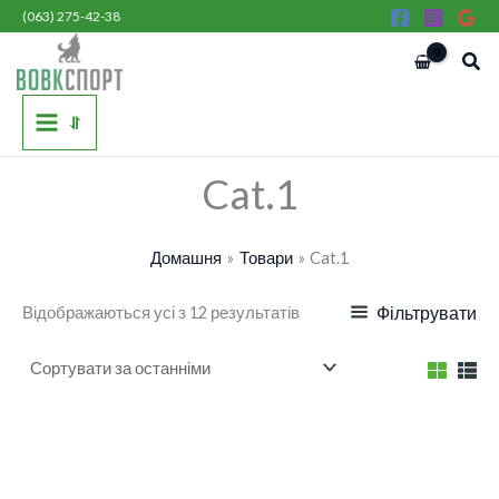
Сортовано
Перейти
(063) 275-42-38
за
останнім
до
Пош
вмісту
⥯
Cat.1
Домашня
Товари
Cat.1
Відображаються усі з 12 результатів
Фільтрувати