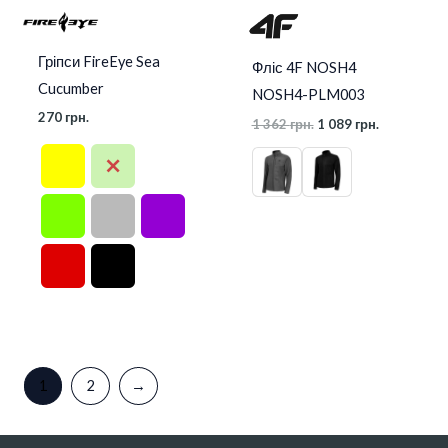
Гріпси FireEye Sea
Фліс 4F NOSH4
Cucumber
NOSH4-PLM003
270
грн.
1 362
грн.
1 089
грн.
1
2
→