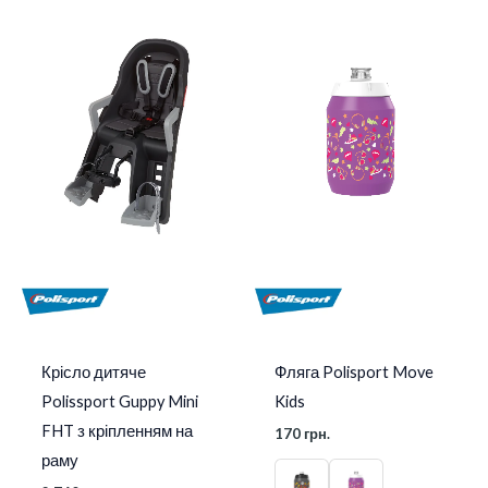
Крісло дитяче
Фляга Polisport Move
Polissport Guppy Mini
Kids
FHT з кріпленням на
170
грн.
раму