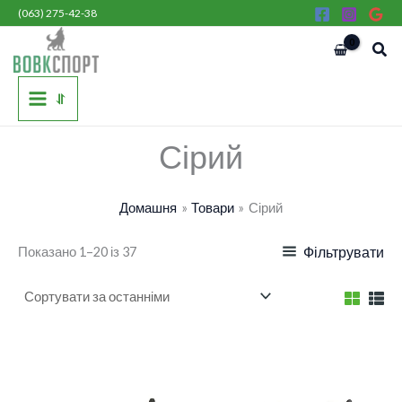
Сортовано
Перейти
(063) 275-42-38
за
останнім
до
Пош
вмісту
⥯
Сірий
Домашня
Товари
Сірий
Показано 1–20 із 37
Фільтрувати