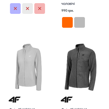
чоловічі
990
грн.