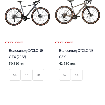
Велосипед CYCLONE
Велосипед CYCLONE
GTX (2026)
GSX
50 310
грн.
42 930
грн.
54
56
58
52
54