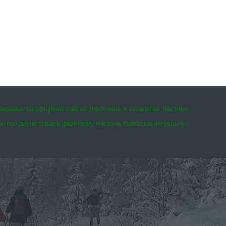
заявлено на офіційних сайтах виробників, в каталогах. Частина
єю про даний товар в фізичному магазині.
Найбільш актуальну і