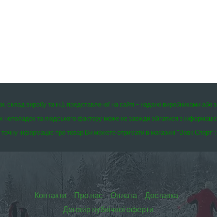
ки, склад виробу та ін.), представленої на сайті – надано виробниками або 
чних неполадок та людського фактору може не завжди збігатися з інформаці
точну інформацію про товар Ви можете отримати в магазині “Вовк Спорт”:
Контакти
Про нас
Оплата
Доставка
Договір публічної оферти