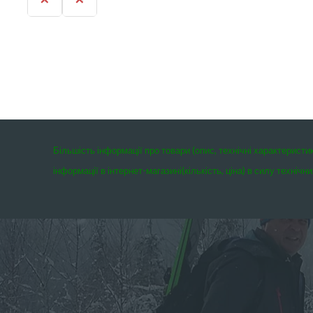
Більшість інформації про товари (опис, технічні характеристи
інформації в інтернет-магазині(кількість, ціна) в силу техні