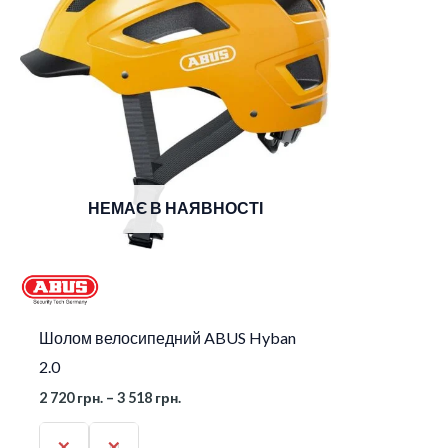
720 грн.
до
3
518 грн.
НЕМАЄ В НАЯВНОСТІ
Шолом велосипедний ABUS Hyban
2.0
2 720
грн.
–
3 518
грн.
L
M